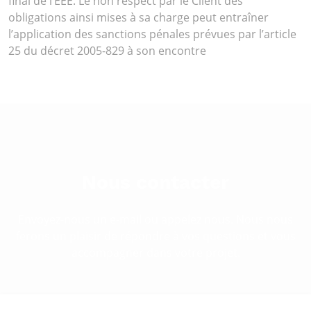
final de l’EEE. Le non respect par le Client des
obligations ainsi mises à sa charge peut entraîner
l’application des sanctions pénales prévues par l’article
25 du décret 2005-829 à son encontre
Nous contacter
Envoyez-nous un e-mail ou appelez nous. Nous nous
ferons un plaisir de répondre à vos questions et vous
accompagner dans votre projet.