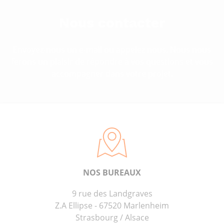
Nous contacter
Envoyez-nous un e-mail ou appelez nous. Nous nous
ferons un plaisir de répondre à vos questions et vous
accompagner dans votre projet.
NOS BUREAUX
9 rue des Landgraves
Z.A Ellipse - 67520 Marlenheim
Strasbourg / Alsace