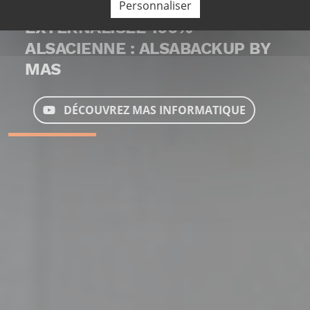
BESOIN D'UN DEVIS
-> LA SAUVEGARDE
Personnaliser
EXTERNALISÉE 100%
ALSACIENNE : ALSABACKUP BY
MAS
DÉCOUVREZ MAS INFORMATIQUE