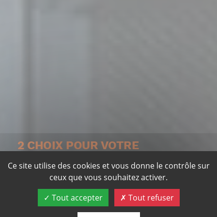
DEMANDE HOTLINE
2 CHOIX POUR VOTRE
SAUVEGARDE
Ce site utilise des cookies et vous donne le contrôle sur
ceux que vous souhaitez activer.
-> LA SAUVEGARDE LOCALE
Tout accepter
Tout refuser
VEEAM BACKUP --------------